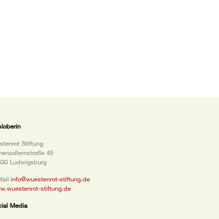
loberin
tenrot Stiftung
enzollernstraße 45
630 Ludwigsburg
Mail
info@wuestenrot-stiftung.de
.wuestenrot-stiftung.de
ial Media